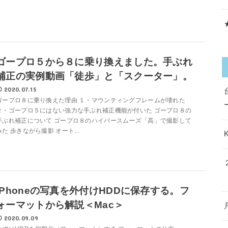
ゴープロ５から８に乗り換えました。手ぶれ
補正の実例動画「徒歩」と「スクーター」。
2020.07.15
ゴープロ８に乗り換えた理由 １・マウンティングフレームが壊れた
２・ゴープロ５にはない強力な手ぶれ補正機能が付いた ゴープロ８の
手ぶれ補正について ゴープロ８のハイパースムーズ「高」で撮影して
みた 歩きながら撮影 オート...
iPhoneの写真を外付けHDDに保存する。フ
ォーマットから解説＜Mac＞
2020.09.09