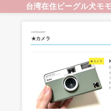
台湾在住ビーグル犬モ
★カメラ
★カメラ