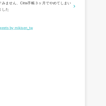
すみません、Citta手帳３ヶ月でやめてしまい
ました
weets by mikisen_tw