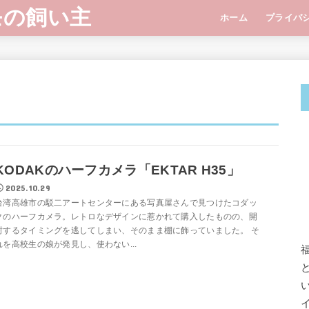
モの飼い主
ホーム
プライバ
KODAKのハーフカメラ「EKTAR H35」
2025.10.29
台湾高雄市の駁二アートセンターにある写真屋さんで見つけたコダッ
クのハーフカメラ。レトロなデザインに惹かれて購入したものの、開
封するタイミングを逃してしまい、そのまま棚に飾っていました。 そ
れを高校生の娘が発見し、使わない...