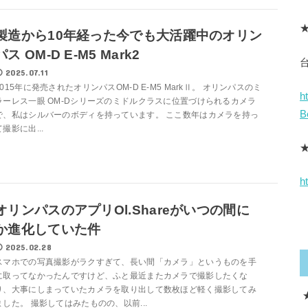
★
製造から10年経った今でも大活躍中のオリン
パス OM-D E-M5 Mark2
2025.07.11
2015年に発売されたオリンパスOM-D E-M5 MarkⅡ。 オリンパスのミ
h
ラーレス一眼 OM-Dシリーズのミドルクラスに位置づけられるカメラ
B
で、私はシルバーのボディを持っています。 ここ数年はカメラを持っ
て撮影に出...
h
オリンパスのアプリOl.Shareがいつの間に
か進化していた件
2025.02.28
スマホでの写真撮影がラクすぎて、長い間「カメラ」というものを手
に取ってなかったんですけど、ふと最近またカメラで撮影したくな
り、大事にしまっていたカメラを取り出して数枚ほど軽く撮影してみ
ました。 撮影してはみたものの、以前...