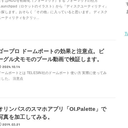
まずはHDDを初期化（フォーマット）する フォーマットの仕方
Launchpad（ロケットのイラスト）から「ディスクユーティリティ」
を探します。おそらく「その他」に入っていると思います。 ディスク
ユーティリティをクリッ...
T
ゴープロ ドームポートの効果と注意点。ビ
ーグル犬モモのプール動画で検証します。
2024.10.14
ドームポートとは TELESIN社のドームポート 使い方 実際に使ってみ
ました。 注意点
オリンパスのスマホアプリ「OI.Palette」で
写真を加工してみる。
2019.03.21