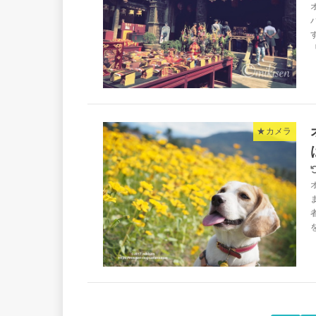
「
★カメラ