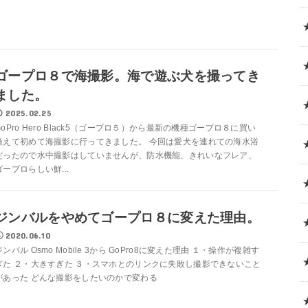
ゴープロ８で海撮影。海で遊ぶ犬を撮ってき
ました。
2025.02.25
GoPro Hero Black5（ゴープロ５）から最新の機種ゴープロ８に買い
換えて初めて海撮影に行ってきました。 今回は愛犬を連れての海水浴
だったので水中撮影はしていませんが、防水機能、きれいなフレア、
ゴープロらしい鮮...
ジンバルをやめてゴープロ８に変えた理由。
2020.06.10
ジンバル Osmo Mobile 3から GoPro8に変えた理由 １・操作が複雑す
ぎた ２・大きすぎた ３・スマホとのリンクに失敗し撮影できないこと
があった どんな撮影をしたいのかで変わる