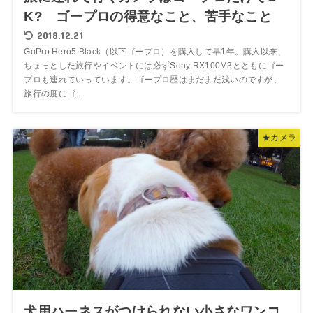
K? ゴープロの得意なこと、苦手なこと
2018.12.21
GoPro Hero5 Black（以下ゴープロ）を購入して早1年。購入以来、
ちょっとした旅行やイベントには必ずSony RX100M3とともにゴー
プロも連れていっています。ゴープロ歴はまだまだ浅いのですが、
旅行の度にゴ...
★カメラ
犬用ハーネスがつけられない小さなワンコ