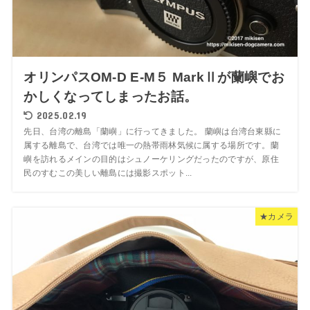
オリンパスOM-D E-M５ MarkⅡが蘭嶼でお
かしくなってしまったお話。
2025.02.19
先日、台湾の離島「蘭嶼」に行ってきました。 蘭嶼は台湾台東縣に
属する離島で、台湾では唯一の熱帯雨林気候に属する場所です。蘭
嶼を訪れるメインの目的はシュノーケリングだったのですが、原住
民のすむこの美しい離島には撮影スポット...
★カメラ