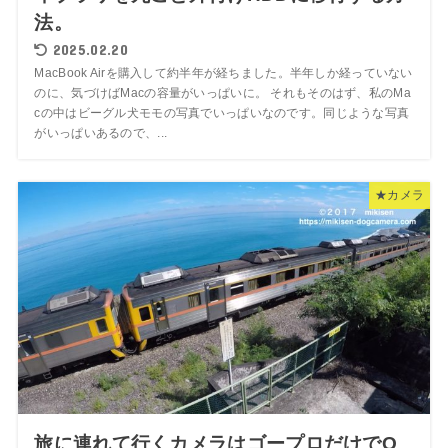
法。
2025.02.20
MacBook Airを購入して約半年が経ちました。半年しか経っていない
のに、気づけばMacの容量がいっぱいに。 それもそのはず、私のMa
cの中はビーグル犬モモの写真でいっぱいなのです。同じような写真
がいっぱいあるので、...
★カメラ
旅に連れて行くカメラはゴープロだけでO