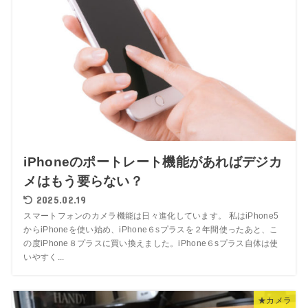
iPhoneのポートレート機能があればデジカ
メはもう要らない？
2025.02.19
スマートフォンのカメラ機能は日々進化しています。 私はiPhone5
からiPhoneを使い始め、iPhone６sプラスを２年間使ったあと、こ
の度iPhone８プラスに買い換えました。iPhone６sプラス自体は使
いやすく...
★カメラ