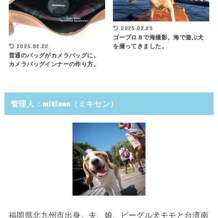
2025.02.25
ゴープロ８で海撮影。海で遊ぶ犬
2025.02.22
を撮ってきました。
普通のバッグがカメラバッグに。
カメラバッグインナーの作り方。
管理人：mikisen（ミキセン）
福岡県北九州市出身。夫、娘、ビーグル犬モモと台湾南