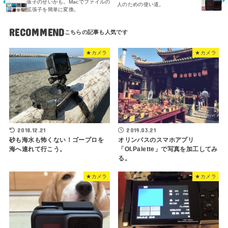
張子のせいかも。Macでファイルの
人のための使い道。
拡張子を簡単に変換。
RECOMMEND
★カメラ
★カメラ
2018.12.21
2019.03.21
砂も海水も怖くない！ゴープロを
オリンパスのスマホアプリ
海へ連れて行こう。
「OI.Palette」で写真を加工してみ
る。
★カメラ
★カメラ