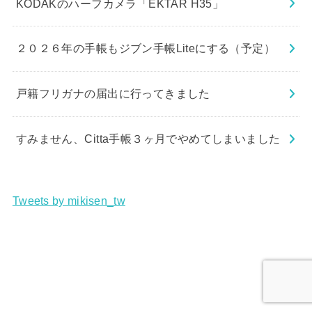
KODAKのハーフカメラ「EKTAR H35」
２０２６年の手帳もジブン手帳Liteにする（予定）
戸籍フリガナの届出に行ってきました
すみません、Citta手帳３ヶ月でやめてしまいました
Tweets by mikisen_tw