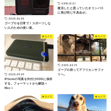
2018.12.21
復活したと思っていたオリンパス
に再び同じ不具合が。
2020.06.05
ゴープロを日常で！スポーツしな
い人のための使い道。
★カメラ
★カメラ
2025.02.19
ゴープロ持ってアフリカンサファ
2020.09.09
リへ。
iPhoneの写真を外付けHDDに保存
する。フォーマットから解説＜
Mac＞
★カメラ
★カメラ