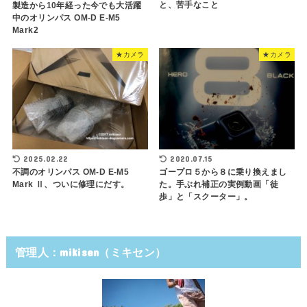
と、苦手なこと
製造から10年経った今でも大活躍
中のオリンパス OM-D E-M5
Mark2
★カメラ
★カメラ
2025.02.22
2020.07.15
不調のオリンパス OM-D E-M5
ゴープロ５から８に乗り換えまし
Mark Ⅱ、ついに修理にだす。
た。手ぶれ補正の実例動画「徒
歩」と「スクーター」。
管理人：mikisen（ミキセン）