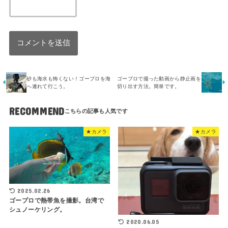
砂も海水も怖くない！ゴープロを海
ゴープロで撮った動画から静止画を
へ連れて行こう。
切り出す方法。簡単です。
RECOMMEND
★カメラ
★カメラ
2025.02.26
ゴープロで熱帯魚を撮影。台湾で
シュノーケリング。
2020.06.05