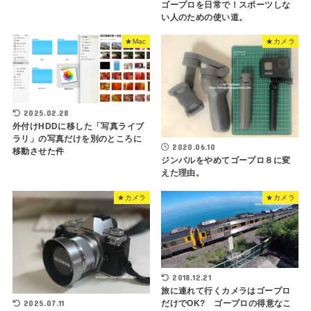
ゴープロを日常で！スポーツしな
い人のための使い道。
★Mac
★カメラ
2025.02.28
外付けHDDに移した「写真ライブ
ラリ」の写真だけを別のところに
2020.06.10
移動させた件
ジンバルをやめてゴープロ８に変
えた理由。
★カメラ
★カメラ
2018.12.21
旅に連れて行くカメラはゴープロ
だけでOK? ゴープロの得意なこ
2025.07.11