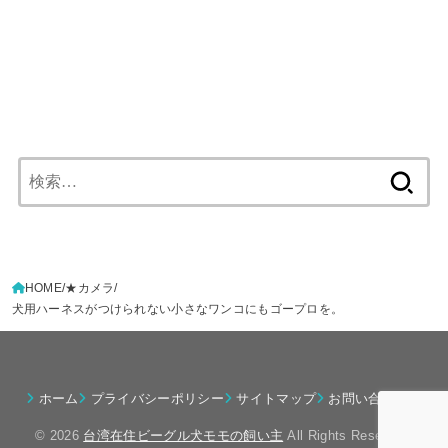
検
索:
HOME
★カメラ
犬用ハーネスがつけられない小さなワンコにもゴープロを。
ホーム
プライバシーポリシー
サイトマップ
お問い合わせ
© 2026
台湾在住ビーグル犬モモの飼い主
All Rights Reserved.