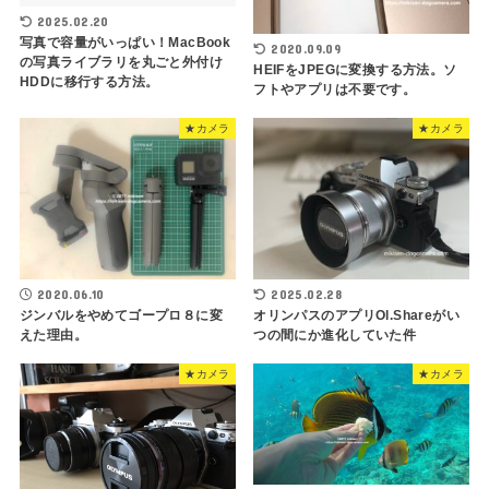
2025.02.20
写真で容量がいっぱい！MacBook
2020.09.09
の写真ライブラリを丸ごと外付け
HEIFをJPEGに変換する方法。ソ
HDDに移行する方法。
フトやアプリは不要です。
★カメラ
★カメラ
2020.06.10
2025.02.28
ジンバルをやめてゴープロ８に変
オリンパスのアプリOl.Shareがい
えた理由。
つの間にか進化していた件
★カメラ
★カメラ