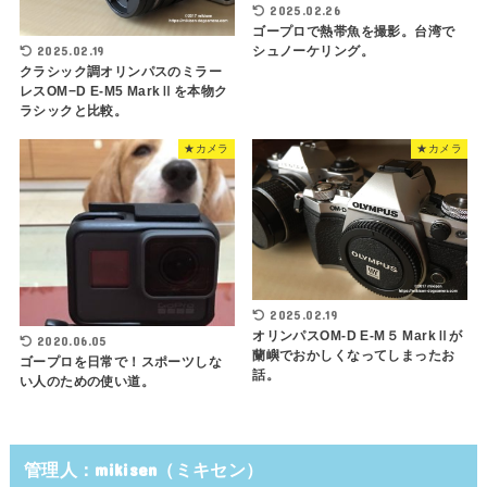
2025.02.26
ゴープロで熱帯魚を撮影。台湾で
シュノーケリング。
2025.02.19
クラシック調オリンパスのミラー
レスOM−D E-M5 MarkⅡを本物ク
ラシックと比較。
★カメラ
★カメラ
2025.02.19
オリンパスOM-D E-M５ MarkⅡが
2020.06.05
蘭嶼でおかしくなってしまったお
ゴープロを日常で！スポーツしな
話。
い人のための使い道。
管理人：mikisen（ミキセン）