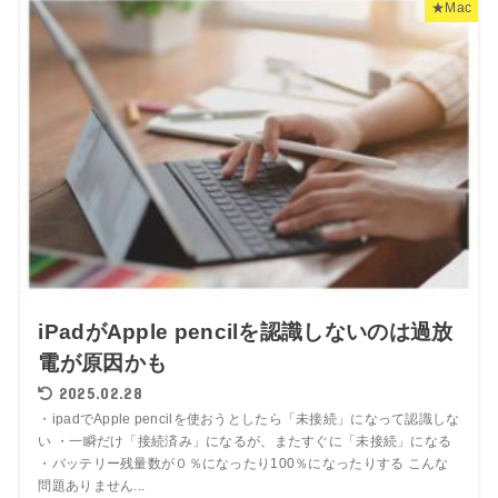
★Mac
iPadがApple pencilを認識しないのは過放
電が原因かも
2025.02.28
・ipadでApple pencilを使おうとしたら「未接続」になって認識しな
い ・一瞬だけ「接続済み」になるが、またすぐに「未接続」になる
・バッテリー残量数が０％になったり100％になったりする こんな
問題ありません...