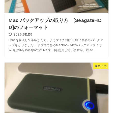
Mac バックアップの取り方 [SeagateHD
D]のフォーマット
2025.02.20
iMacを購入して半年がたち、ようやく外付けHDDに最初のバックア
ップをとりました。 サブ機であるMacBook Airのバックアップには
WD社のMy Passport for Mac(1T)を使用していますが、iMac...
★カメラ