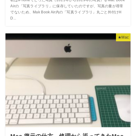
私はiPhoneでとった写真（2011年から2019年の写真）をMac Book
Airの「写真ライブラリ」に保存していたのですが、写真の量が尋常
でないため、Mak Book Air内の「写真ライブラリ」丸ごと外付けH
D...
★Mac