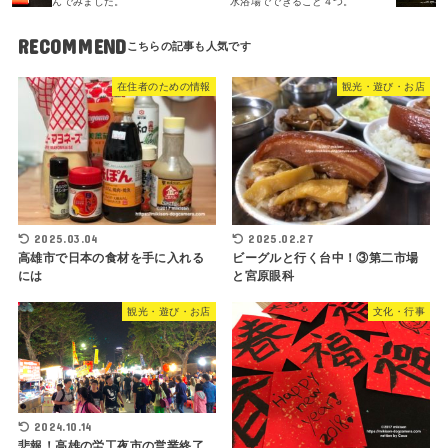
んでみました。
水浴場でできること４つ。
RECOMMEND
在住者のための情報
観光・遊び・お店
2025.03.04
2025.02.27
高雄市で日本の食材を手に入れる
ビーグルと行く台中！③第二市場
には
と宮原眼科
観光・遊び・お店
文化・行事
2024.10.14
悲報！高雄の労工夜市の営業終了