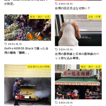
が決定。
2024.10.14
台湾の旧正月はなぜ赤い？
観光・遊び・お店
文化・行事
2024.10.14
GoPro HERO5 Blackで撮った台
2024.10.14
湾の離島「蘭嶼」。
台湾の新幹線と日本の新幹線のペ
ット持ち込み事情。
在住者のための情報
観光・遊び・お店
2024.10.14