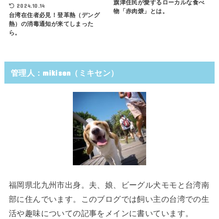
旗津住民が愛するローカルな食べ
2024.10.14
物「赤肉焿」とは。
台湾在住者必見！登革熱（デング
熱）の消毒通知が来てしまった
ら。
管理人：mikisen（ミキセン）
福岡県北九州市出身。夫、娘、ビーグル犬モモと台湾南
部に住んでいます。このブログでは飼い主の台湾での生
活や趣味についての記事をメインに書いています。