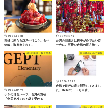
2024.05.06
2024.10.14
高雄に来たら旗津へ行こう。食べ
台湾の旧正月は街中がめでたい赤
物編。海産街を歩く。
一色に。可愛い台湾の正月飾り。
現地の学校・教育関係
在住者のための情報
2026.02.28
台湾で銀行口座を開設してきまし
2025.04.19
た。Debitカードも申請。
小５の日台ハーフ、台湾の英検
「全民英検」の初級を受ける
観光・遊び・お店
観光・遊び・お店