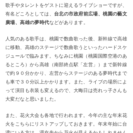
歌手やタレントをゲストに迎えるライブショーですが、
有名どころとしては、
台北の市政府前広場、桃園の藝文
廣場、高雄の夢時代
などがあります。
人気のある歌手は、桃園で数曲歌った後、新幹線で高雄
に移動、高雄のステージで数曲歌うといったハードスケ
ジュールで臨みます。ちなみに桃園（桃園国際空港のあ
るところ）から高雄（南部終点駅「左営」）まで新幹線
で約９０分かかり、左営からステージのある夢時代まで
も車で３０分以上かかります。また、ライブの場所によ
って演目も衣装も変えるので、大晦日は売れっ子さんも
大変だなと思いました。
また、花火大会も各地で行われます。今年の主な年末花
火をこちらにリストアップしておきます。年末年始に台
湾にいる方は、滞在先から花火が見えるかもしれません