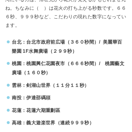
ね。ちなみに（ ）は花火の打ち上がる秒数です。６６
６秒、９９９秒など、こだわりの現れた数字になってい
ます。
台北：台北市政府前広場（３６０秒間）/ 美麗華百
樂園 1F水舞廣場（２９９秒）
桃園：桃園興仁花園夜市（６６６秒間）/ 桃園藝文
廣場（１６０秒）
雲林：剣湖山世界（１１分１１秒）
南投：伊達邵碼頭
花蓮：花蓮六期重劃區
高雄：義大遊楽世界（連続９９９秒）