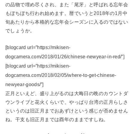
の品物で埋め尽くされ、また「尾牙」と呼ばれる忘年会
もぼちぼち行われ始めます。暦でいうと2018年の1月中
旬あたりから本格的な忘年会シーズンに入るのではない
でしょうか。
[blogcard url=”https://mikisen-
dogcamera.com/2018/01/26/chinese-newyear-in-red/”]
[blogcard url=”https://mikisen-
dogcamera.com/2018/02/05/where-to-get-chinese-
newyear-goods/”]
正月といえど、盛り上がるのは大晦日の晩のカウントダ
ウンライブと花火くらいで、やっぱり台湾の正月らしさ
というのは旧正月までおあずけという感じが否めません
ね。干支も旧正月までは酉年のままですしね。