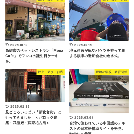
2024.10.14
2024.10.14
高雄市のペットレストラン「Mona
地元住民が籠やバケツを持って集
Cafe」でワンコの誕生日ケーキ
まる旗津の造船会社の進水式。
を。
観光・遊び・お店
現地の学校・教育関係
2025.02.28
見どころいっぱい『新化老街』に
行ってきました ＜バロック建
2025.03.01
築・武徳殿・蘇家祀古厝＞
台湾で使われている中国語のテキ
ストの日本語補助サイトを発見。