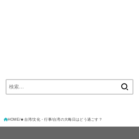
検
索:
HOME
★台湾
文化・行事
台湾の大晦日はどう過ごす？