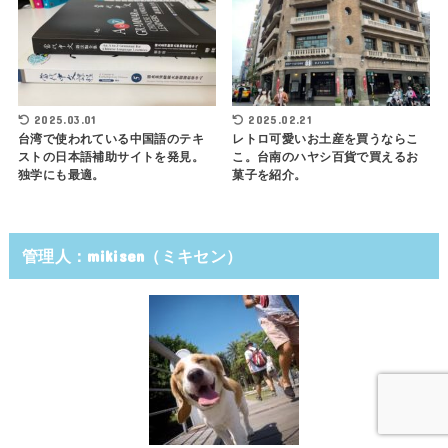
2025.03.01
2025.02.21
台湾で使われている中国語のテキ
レトロ可愛いお土産を買うならこ
ストの日本語補助サイトを発見。
こ。台南のハヤシ百貨で買えるお
独学にも最適。
菓子を紹介。
管理人：mikisen（ミキセン）