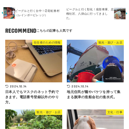
ビーグルと行く彰化！扇形車庫、忠
ビーグルと行く台中！②彩虹眷村
権社区、八掛山に行ってきまし
（レインボービレッジ）
た。
RECOMMEND
在住者のための情報
観光・遊び・お店
2024.10.14
2024.10.14
日本人でもマスクのネット予約で
地元住民が籠やバケツを持って集
きます。電話番号登録以外のやり
まる旗津の造船会社の進水式。
方。
観光・遊び・お店
文化・行事