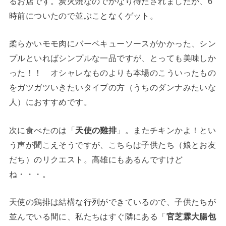
るお店です。炭火焼なのでかなり待たされましたが、6
時前についたので並ぶことなくゲット。
柔らかいモモ肉にバーベキューソースがかかった、シン
プルといればシンプルな一品ですが、とっても美味しか
った！！ オシャレなものよりも本場のこういったもの
をガツガツいきたいタイプの方（うちのダンナみたいな
人）におすすめです。
次に食べたのは「
天使の雞排
」。またチキンかよ！とい
う声が聞こえそうですが、こちらは子供たち（娘とお友
だち）のリクエスト。高雄にもあるんですけど
ね・・・。
天使の鶏排は結構な行列ができているので、子供たちが
並んでいる間に、私たちはすぐ隣にある「
官芝霖大腸包