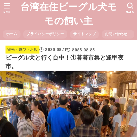
台湾在住ビーグル犬モ
MENU
SEARCH
モの飼い主
ホーム
プライバシーポリシー
サイトマップ
お問い合わせ
2020.08.11
2025.02.25
観光・遊び・お店
ビーグル犬と行く台中！①暮暮市集と逢甲夜
市。