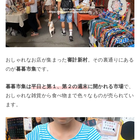
おしゃれなお店が集まった
審計新村
。その裏通りにある
のが
暮暮市集
です。
暮暮市集は
平日と第１、第２の週末
に開かれる市場
で、
おしゃれな雑貨から食べ物まで色々なものが売られてい
ます。