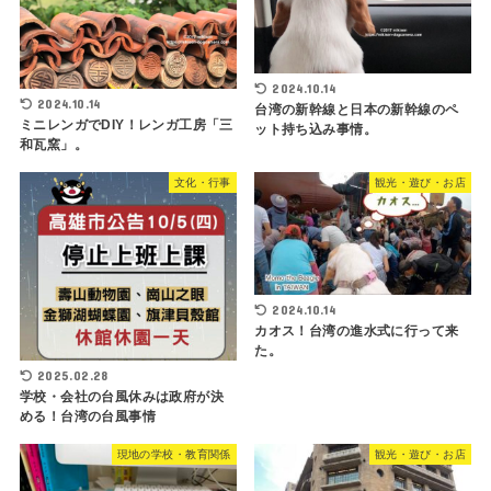
2024.10.14
2024.10.14
台湾の新幹線と日本の新幹線のペ
ミニレンガでDIY！レンガ工房「三
ット持ち込み事情。
和瓦窯」。
文化・行事
観光・遊び・お店
2024.10.14
カオス！台湾の進水式に行って来
た。
2025.02.28
学校・会社の台風休みは政府が決
める！台湾の台風事情
現地の学校・教育関係
観光・遊び・お店