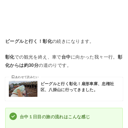
ビーグルと行く！彰化
の続きになります。
彰化
での観光を終え、車で
台中
に向かった我々一行。
彰
化からは約30分
の道のりです。
あわせて読みたい
ビーグルと行く彰化！扇形車庫、忠権社
区、八掛山に行ってきました。
台中１日目の旅の流れはこんな感じ