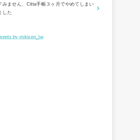
すみません、Citta手帳３ヶ月でやめてしまい
ました
weets by mikisen_tw