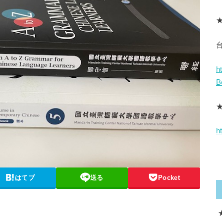
★
h
B
h
はてブ
送る
Pocket