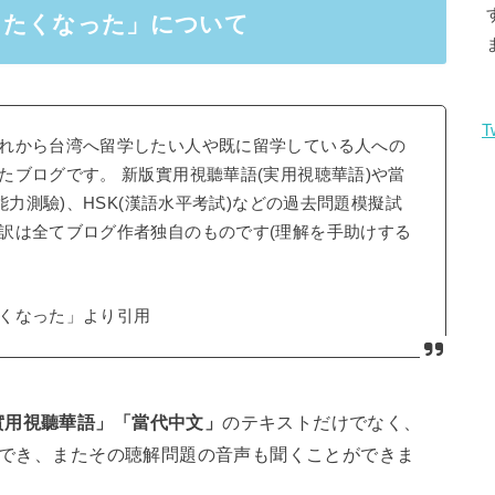
したくなった」について
T
れから台湾へ留学したい人や既に留学している人への
ブログです。 新版實用視聽華語(実用視聴華語)や當
能力測驗)、HSK(漢語水平考試)などの過去問題模擬試
訳は全てブログ作者独自のものです(理解を手助けする
くなった」より引用
實用視聽華語」「當代中文」
のテキストだけでなく、
でき、またその聴解問題の音声も聞くことができま