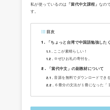
私が使っているのは
「當代中文課程」
なの
す。
目次
1
「ちょっと台湾で中国語勉強した
1.1
ここが素晴らしい！
1.2
※ぜひお礼の寄付を。
2
「當代中文」の副教材について
2.1
音源を無料でダウンロードでき
2.2
６冊分の文法が１冊になった「 