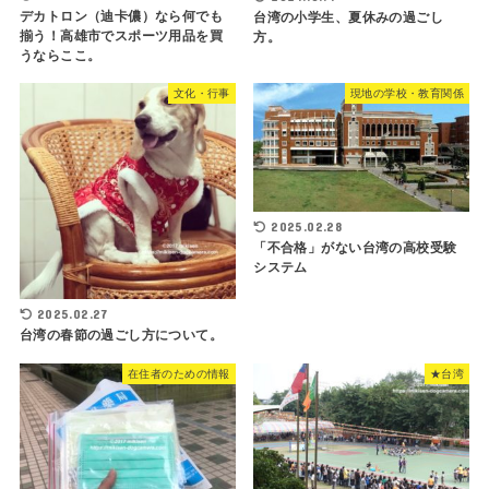
デカトロン（迪卡儂）なら何でも
台湾の小学生、夏休みの過ごし
揃う！高雄市でスポーツ用品を買
方。
うならここ。
文化・行事
現地の学校・教育関係
2025.02.28
「不合格」がない台湾の高校受験
システム
2025.02.27
台湾の春節の過ごし方について。
在住者のための情報
★台湾