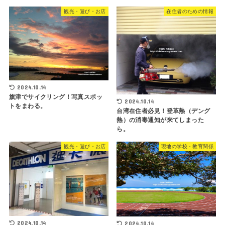
観光・遊び・お店
在住者のための情報
2024.10.14
旗津でサイクリング！写真スポッ
2024.10.14
トをまわる。
台湾在住者必見！登革熱（デング
熱）の消毒通知が来てしまった
ら。
観光・遊び・お店
現地の学校・教育関係
2024.10.14
2024.10.14