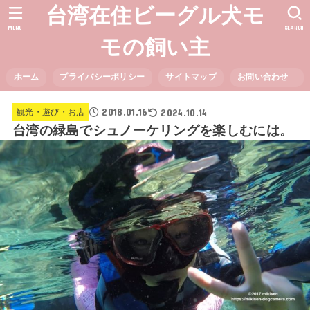
台湾在住ビーグル犬モ
MENU
SEARCH
モの飼い主
ホーム
プライバシーポリシー
サイトマップ
お問い合わせ
2018.01.16
2024.10.14
観光・遊び・お店
台湾の緑島でシュノーケリングを楽しむには。