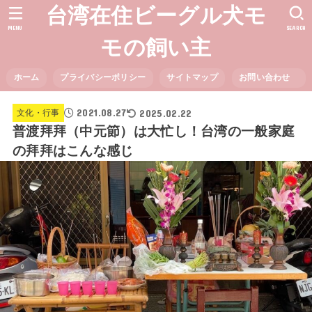
台湾在住ビーグル犬モ
MENU
SEARCH
モの飼い主
ホーム
プライバシーポリシー
サイトマップ
お問い合わせ
2021.08.27
2025.02.22
文化・行事
普渡拜拜（中元節）は大忙し！台湾の一般家庭
の拜拜はこんな感じ