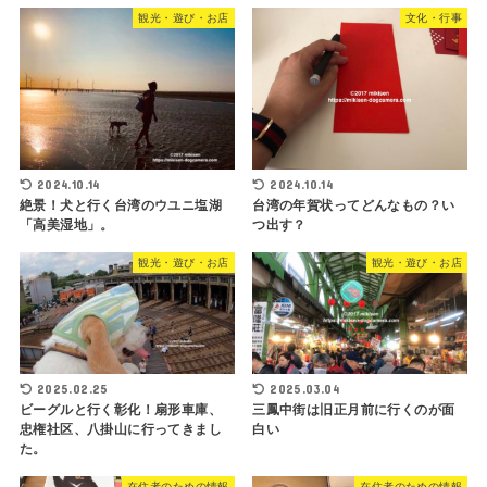
観光・遊び・お店
文化・行事
2024.10.14
2024.10.14
絶景！犬と行く台湾のウユニ塩湖
台湾の年賀状ってどんなもの？い
「高美湿地」。
つ出す？
観光・遊び・お店
観光・遊び・お店
2025.02.25
2025.03.04
ビーグルと行く彰化！扇形車庫、
三鳳中街は旧正月前に行くのが面
忠権社区、八掛山に行ってきまし
白い
た。
在住者のための情報
在住者のための情報