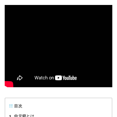
目次
1
中元節とは