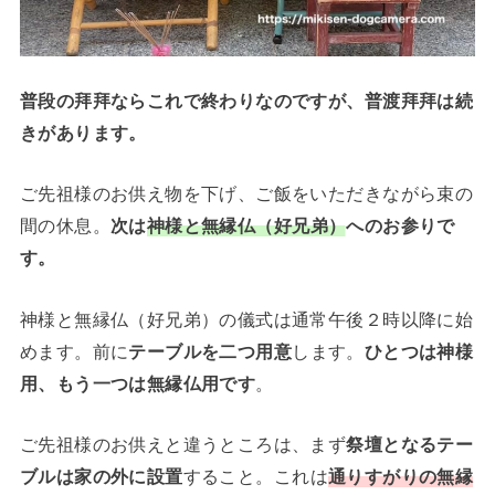
普段の拜拜ならこれで終わりなのですが、普渡拜拜は続
きがあります。
ご先祖様のお供え物を下げ、ご飯をいただきながら束の
間の休息。
次は
神様と無縁仏（好兄弟）
へのお参りで
す。
神様と無縁仏（好兄弟）の儀式は通常午後２時以降に始
めます。前に
テーブルを二つ用意
します。
ひとつは神様
用、もう一つは無縁仏用です
。
ご先祖様のお供えと違うところは、まず
祭壇となるテー
ブルは家の外に設置
すること。これは
通りすがりの無縁