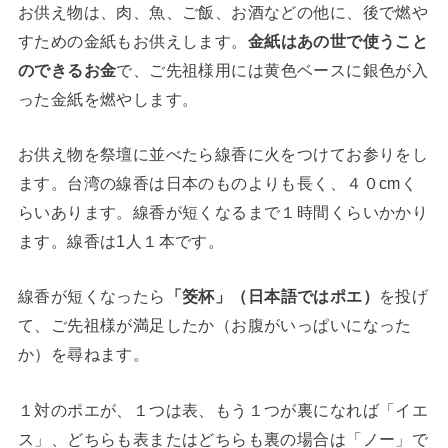
お供え物は、肉、魚、ご飯、お酒などの他に、後で燃や
すための金紙もお供えします。
金紙はあの世で使うこと
のできるお金
で、ご先祖様用には黄色ベースに銀色が入
った金紙を燃やします。
お供え物を祭壇に並べたら線香に火をつけてお参りをし
ます。台湾の線香は日本のものよりも長く、４０cmく
らいあります。線香が短くなるまで１時間くらいかかり
ます。線香は1人１本です。
線香が短くなったら
「筊杯」（日本語ではポエ）
を投げ
て、ご先祖様が満足したか（お腹がいっぱいになった
か）を尋ねます。
１対のポエが、１つは表、もう１つが裏になれば「イエ
ス」、どちらも表またはどちらも裏の場合は「ノー」で