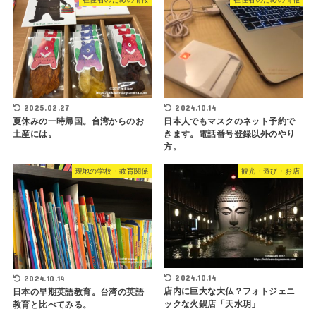
2025.02.27
2024.10.14
夏休みの一時帰国。台湾からのお
日本人でもマスクのネット予約で
土産には。
きます。電話番号登録以外のやり
方。
現地の学校・教育関係
観光・遊び・お店
2024.10.14
2024.10.14
店内に巨大な大仏？フォトジェニ
日本の早期英語教育。台湾の英語
ックな火鍋店「天水玥」
教育と比べてみる。