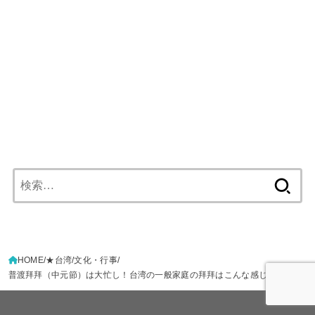
検
索:
HOME
★台湾
文化・行事
普渡拜拜（中元節）は大忙し！台湾の一般家庭の拜拜はこんな感じ