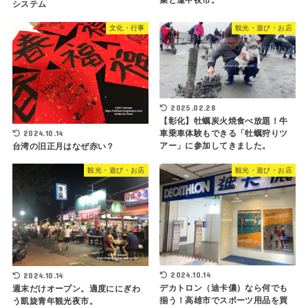
集と逢甲夜市。
システム
文化・行事
観光・遊び・お店
2025.02.28
【彰化】牡蠣炭火焼食べ放題！牛
2024.10.14
車乗車体験もできる「牡蠣狩りツ
アー」に参加してきました。
台湾の旧正月はなぜ赤い？
観光・遊び・お店
観光・遊び・お店
2024.10.14
2024.10.14
デカトロン（迪卡儂）なら何でも
週末だけオープン。適度ににぎわ
揃う！高雄市でスポーツ用品を買
う凱旋青年観光夜市。