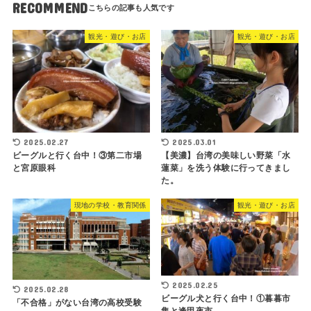
RECOMMEND
観光・遊び・お店
観光・遊び・お店
2025.02.27
2025.03.01
ビーグルと行く台中！③第二市場
【美濃】台湾の美味しい野菜「水
と宮原眼科
蓮菜」を洗う体験に行ってきまし
た。
現地の学校・教育関係
観光・遊び・お店
2025.02.25
2025.02.28
ビーグル犬と行く台中！①暮暮市
「不合格」がない台湾の高校受験