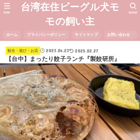
台湾在住ビーグル犬モ
MENU
SEARCH
モの飼い主
ホーム
プライバシーポリシー
サイトマップ
お問い合わせ
2023.04.23
2025.02.27
観光・遊び・お店
【台中】まったり餃子ランチ『製餃研所』