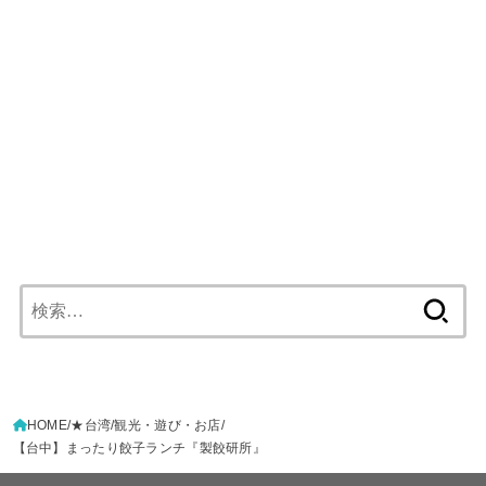
検
索:
HOME
★台湾
観光・遊び・お店
【台中】まったり餃子ランチ『製餃研所』