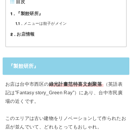
目次
1
『製餃研所』
1.1
メニューは餃子がメイン
2
お店情報
『製餃研所』
お店は台中市西区の
綠光計畫范特喜文創聚落
（英語表
記は”Fantasy story_Green Ray”）にあり、台中市民廣
場の近くです。
このエリアは古い建物をリノベーションして作られたお
店が並んでいて、どれもとってもおしゃれ。