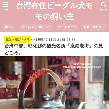
台湾在住ビーグル犬モ
MENU
SEARCH
モの飼い主
ホーム
プライバシーポリシー
サイトマップ
お問い合わせ
2018.10.22
2025.02.26
観光・遊び・お店
台湾中部、彰化縣の観光名所「鹿港老街」の見
どころ。