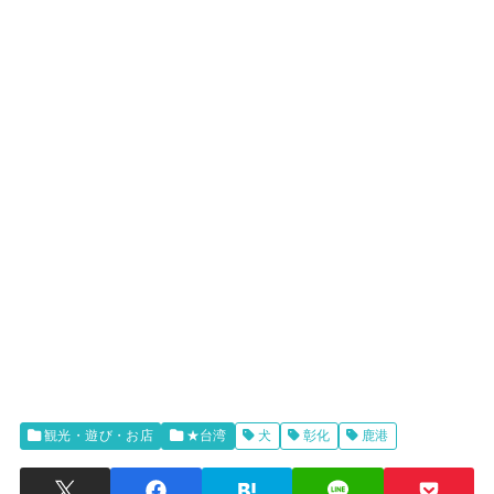
観光・遊び・お店
★台湾
犬
彰化
鹿港