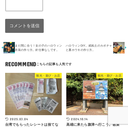
まだ間に合う！女の子のハロウィン
ハロウィンDIY。紙粘土のカボチャ
衣装の作り方。針仕事なしです。
と藁ホウキの作り方。
RECOMMEND
観光・遊び・お店
観光・遊び・お店
2025.03.04
2024.10.14
台湾でもらったレシートは捨てな
高雄に来たら旗津へ行こう。散策