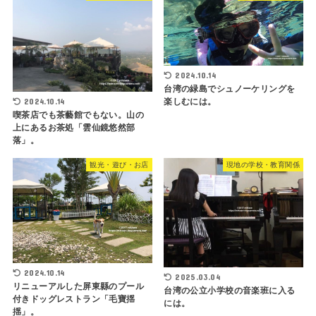
2024.10.14
台湾の緑島でシュノーケリングを
楽しむには。
2024.10.14
喫茶店でも茶藝館でもない。山の
上にあるお茶処「雲仙鏡悠然部
落」。
観光・遊び・お店
現地の学校・教育関係
2024.10.14
2025.03.04
リニューアルした屏東縣のプール
台湾の公立小学校の音楽班に入る
付きドッグレストラン「毛寶揺
には。
揺」。