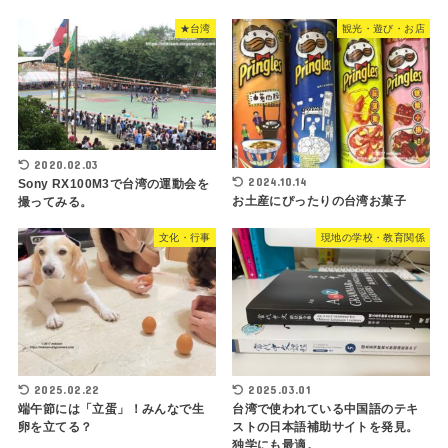
★台湾
観光・遊び・お店
2020.02.03
2024.10.14
Sony RX100M3で台湾の運動会を
お土産にぴったりの台湾お菓子
撮ってみる。
文化・行事
現地の学校・教育関係
2025.02.22
2025.03.01
端午節には「立蛋」！みんなで生
台湾で使われている中国語のテキ
卵を立てる？
ストの日本語補助サイトを発見。
独学にも最適。