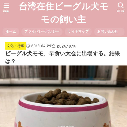
台湾在住ビーグル犬モ
MENU
SEARCH
モの飼い主
ホーム
プライバシーポリシー
サイトマップ
お問い合わせ
2018.04.29
2024.10.14
文化・行事
ビーグル犬モモ、早食い大会に出場する。結果
は？