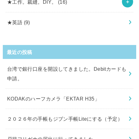
★工作。裁縫。DIY。
(16)
★英語
(9)
最近の投稿
台湾で銀行口座を開設してきました。Debitカードも
申請。
KODAKのハーフカメラ「EKTAR H35」
２０２６年の手帳もジブン手帳Liteにする（予定）
戸籍フリガナの届出に行ってきました