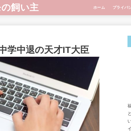
モの飼い主
ホーム
プライバ
中学中退の天才IT大臣