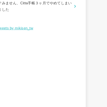
すみません、Citta手帳３ヶ月でやめてしまい
ました
weets by mikisen_tw