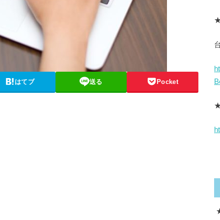
★
h
B
はてブ
送る
Pocket
h