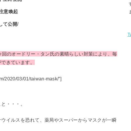
注意喚起
して公開
/
T
今回のオードリー・タン氏の素晴らしい対策により、毎
ができています。
om/2020/03/01/taiwan-mask/”]
こと・・・。
ナウイルスを恐れて、薬局やスーパーからマスクが一瞬