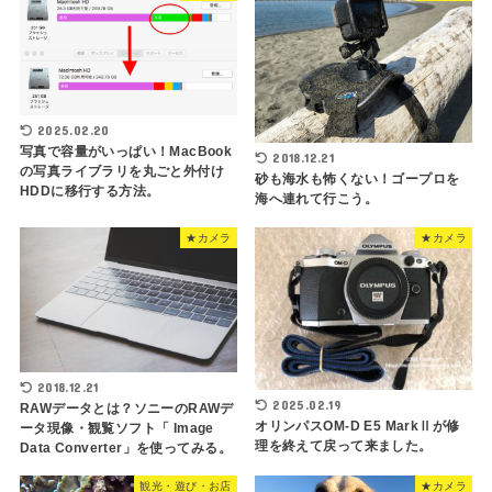
2025.02.20
写真で容量がいっぱい！MacBook
2018.12.21
の写真ライブラリを丸ごと外付け
砂も海水も怖くない！ゴープロを
HDDに移行する方法。
海へ連れて行こう。
★カメラ
★カメラ
2018.12.21
2025.02.19
RAWデータとは？ソニーのRAWデ
オリンパスOM-D E5 MarkⅡが修
ータ現像・観覧ソフト「 Image
理を終えて戻って来ました。
Data Converter」を使ってみる。
観光・遊び・お店
★カメラ