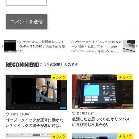
初心者のための！動画編集ソフト
RAWデータとは？ソニーのRAWデ
「GoPro STUDIO」の基本的な使
ータ現像・観覧ソフト「 Image
い方。
Data Converter」を使ってみる。
RECOMMEND
★カメラ
★カメラ
2018.12.21
2019.06.04
復活したと思っていたオリンパス
ゴープロクイックが正常に動かな
に再び同じ不具合が。
い？クイックの調子が悪い時は。
★カメラ
★カメラ