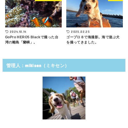
2024.10.14
2025.02.25
GoPro HERO5 Blackで撮った台
ゴープロ８で海撮影。海で遊ぶ犬
湾の離島「蘭嶼」。
を撮ってきました。
管理人：mikisen（ミキセン）