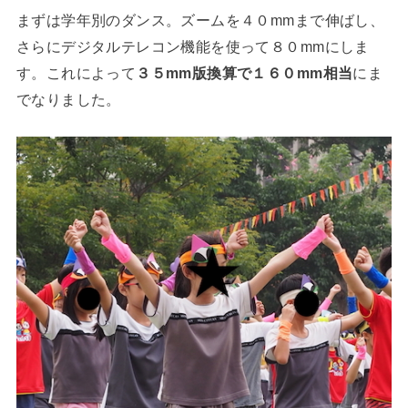
まずは学年別のダンス。ズームを４０mmまで伸ばし、
さらにデジタルテレコン機能を使って８０mmにしま
す。これによって
３５mm版換算で１６０mm相当
にま
でなりました。