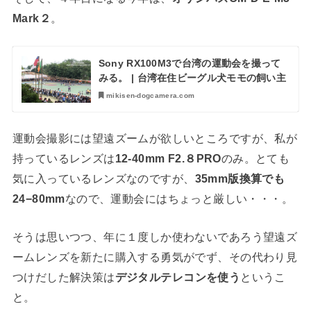
Mark２
。
Sony RX100M3で台湾の運動会を撮って
みる。 | 台湾在住ビーグル犬モモの飼い主
mikisen-dogcamera.com
運動会撮影には望遠ズームが欲しいところですが、私が
持っているレンズは
12-40mm F2.８PRO
のみ。とても
気に入っているレンズなのですが、
35mm版換算でも
24−80mm
なので、運動会にはちょっと厳しい・・・。
そうは思いつつ、年に１度しか使わないであろう望遠ズ
ームレンズを新たに購入する勇気がでず、その代わり見
つけだした解決策は
デジタルテレコンを使う
というこ
と。