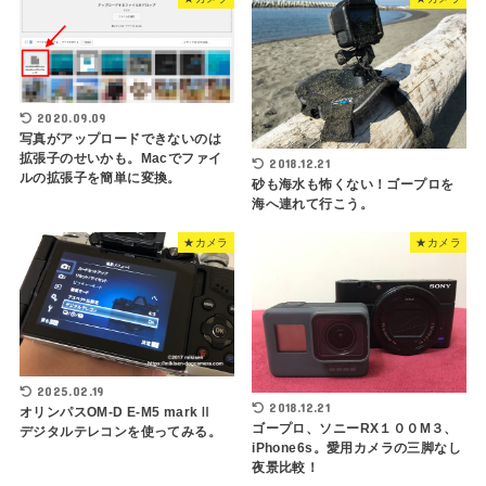
2020.09.09
写真がアップロードできないのは
拡張子のせいかも。Macでファイ
2018.12.21
ルの拡張子を簡単に変換。
砂も海水も怖くない！ゴープロを
海へ連れて行こう。
★カメラ
★カメラ
2025.02.19
2018.12.21
オリンパスOM-D E-M5 markⅡ
ゴープロ、ソニーRX１００M３、
デジタルテレコンを使ってみる。
iPhone6s。愛用カメラの三脚なし
夜景比較！