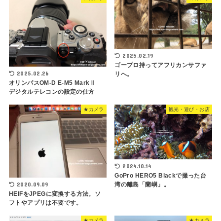
2025.02.19
ゴープロ持ってアフリカンサファ
2025.02.26
リへ。
オリンパスOM-D E-M5 MarkⅡ
デジタルテレコンの設定の仕方
★カメラ
観光・遊び・お店
2024.10.14
GoPro HERO5 Blackで撮った台
湾の離島「蘭嶼」。
2020.09.09
HEIFをJPEGに変換する方法。ソ
フトやアプリは不要です。
★カメラ
★カメラ