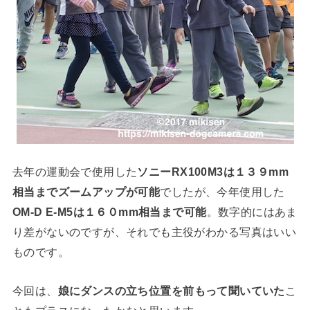
去年の運動会で使用した
ソニーRX100M3は１３９mm
相当までズームアップが可能
でしたが、今年使用した
OM-D E-M5は１６０mm相当まで可能
。数字的にはあま
り差がないのですが、それでも主役がわかる写真はいい
ものです。
今回は、
娘にダンスの立ち位置を前もって聞いていた
こ