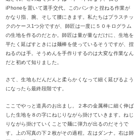
iPhoneを置いて選手交代。このパンチと捏ねる作業が
かなり指、腕、そして腰にきます。私たちはプラスチッ
クのケース1つ分ですが、師匠は一度に５０キログラム
の生地を作るのだとか。師匠は量が量なだけに、生地を
平たく延ばすときには麺棒を使っているそうですが、捏
ねるのは手。そうめんを手作りするのは大変な作業なん
だと初めて知りました。
さて、生地もだんだんと柔らかくなって細く延びるよう
になったら最終段階です。
ここでやっと道具のお出まし。２本の金属棒に細く伸ば
した生地を８の字にねじりながら掛けていきます。ねじ
りながら掛けていくことで麺に弾力が出るのだそうで
す。上の写真の下２枚がその過程。左はダンナ。右は師