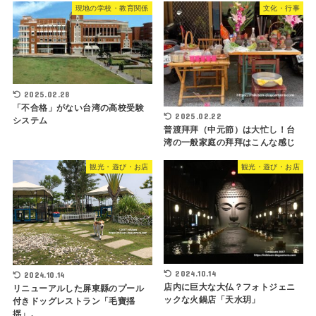
現地の学校・教育関係
文化・行事
2025.02.28
「不合格」がない台湾の高校受験
2025.02.22
システム
普渡拜拜（中元節）は大忙し！台
湾の一般家庭の拜拜はこんな感じ
観光・遊び・お店
観光・遊び・お店
2024.10.14
2024.10.14
店内に巨大な大仏？フォトジェニ
リニューアルした屏東縣のプール
ックな火鍋店「天水玥」
付きドッグレストラン「毛寶揺
揺」。