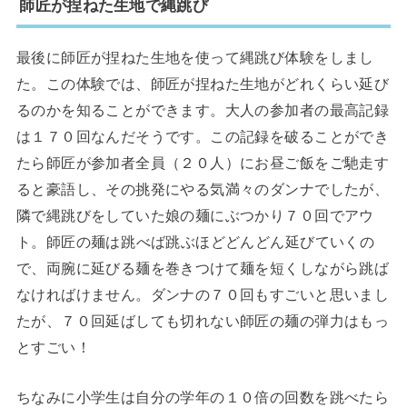
師匠が捏ねた生地で縄跳び
最後に師匠が捏ねた生地を使って縄跳び体験をしまし
た。この体験では、師匠が捏ねた生地がどれくらい延び
るのかを知ることができます。大人の参加者の最高記録
は１７０回なんだそうです。この記録を破ることができ
たら師匠が参加者全員（２０人）にお昼ご飯をご馳走す
ると豪語し、その挑発にやる気満々のダンナでしたが、
隣で縄跳びをしていた娘の麺にぶつかり７０回でアウ
ト。師匠の麺は跳べば跳ぶほどどんどん延びていくの
で、両腕に延びる麺を巻きつけて麺を短くしながら跳ば
なければけません。ダンナの７０回もすごいと思いまし
たが、７０回延ばしても切れない師匠の麺の弾力はもっ
とすごい！
ちなみに小学生は自分の学年の１０倍の回数を跳べたら