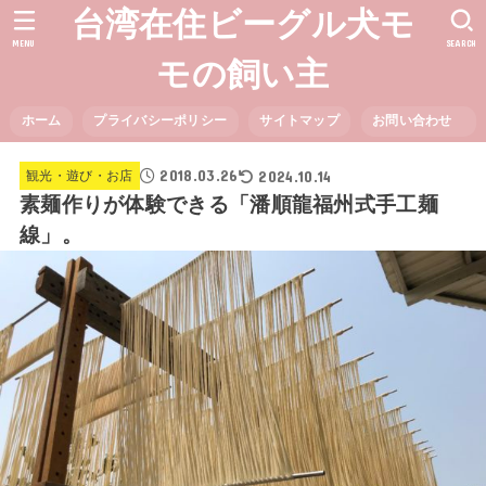
台湾在住ビーグル犬モ
MENU
SEARCH
モの飼い主
ホーム
プライバシーポリシー
サイトマップ
お問い合わせ
2018.03.26
2024.10.14
観光・遊び・お店
素麺作りが体験できる「潘順龍福州式手工麺
線」。