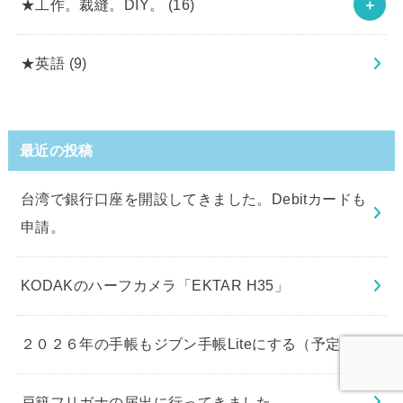
★工作。裁縫。DIY。
(16)
★英語
(9)
最近の投稿
台湾で銀行口座を開設してきました。Debitカードも
申請。
KODAKのハーフカメラ「EKTAR H35」
２０２６年の手帳もジブン手帳Liteにする（予定）
戸籍フリガナの届出に行ってきました