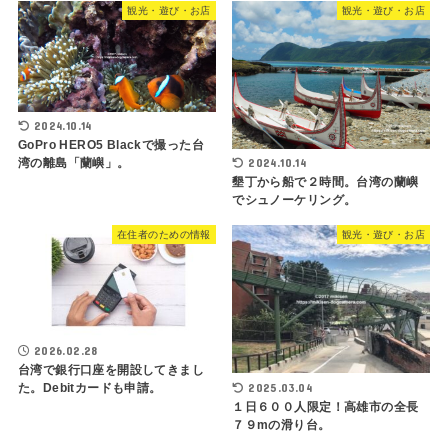
観光・遊び・お店
観光・遊び・お店
2024.10.14
GoPro HERO5 Blackで撮った台
湾の離島「蘭嶼」。
2024.10.14
墾丁から船で２時間。台湾の蘭嶼
でシュノーケリング。
在住者のための情報
観光・遊び・お店
2026.02.28
台湾で銀行口座を開設してきまし
2025.03.04
た。Debitカードも申請。
１日６００人限定！高雄市の全長
７９mの滑り台。