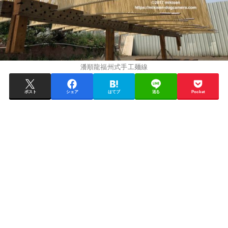
潘順龍福州式手工麺線
ポスト
シェア
はてブ
送る
Pocket