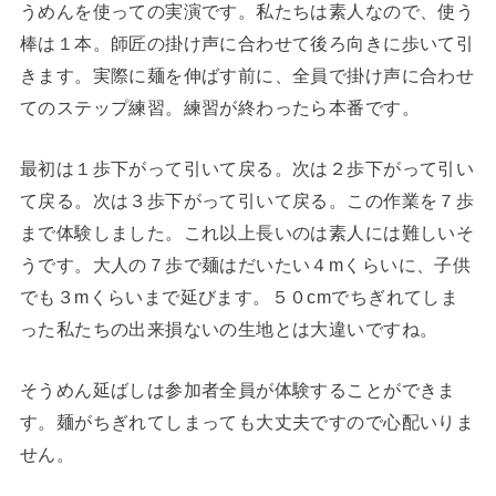
うめんを使っての実演です。私たちは素人なので、使う
棒は１本。師匠の掛け声に合わせて後ろ向きに歩いて引
きます。実際に麺を伸ばす前に、全員で掛け声に合わせ
てのステップ練習。練習が終わったら本番です。
最初は１歩下がって引いて戻る。次は２歩下がって引い
て戻る。次は３歩下がって引いて戻る。この作業を７歩
まで体験しました。これ以上長いのは素人には難しいそ
うです。大人の７歩で麺はだいたい４mくらいに、子供
でも３mくらいまで延びます。５０cmでちぎれてしま
った私たちの出来損ないの生地とは大違いですね。
そうめん延ばしは参加者全員が体験することができま
す。麺がちぎれてしまっても大丈夫ですので心配いりま
せん。