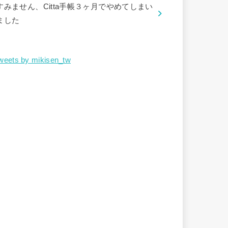
すみません、Citta手帳３ヶ月でやめてしまい
ました
weets by mikisen_tw