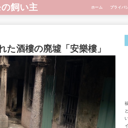
モの飼い主
ホーム
プライバ
れた酒樓の廃墟「安樂樓」