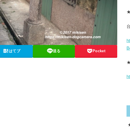
★
h
B
はてブ
送る
Pocket
h