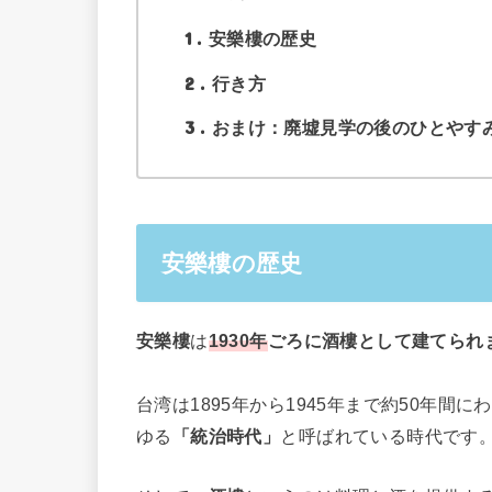
1
安樂樓の歴史
2
行き方
3
おまけ：廃墟見学の後のひとやす
安樂樓の歴史
安樂樓
は
1930年
ごろに酒樓として建てられ
台湾は1895年から1945年まで約50年
ゆる
「統治時代」
と呼ばれている時代です