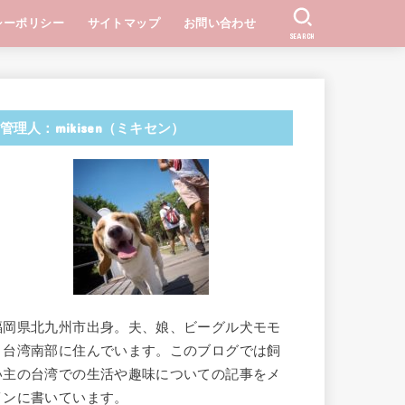
シーポリシー
サイトマップ
お問い合わせ
SEARCH
管理人：mikisen（ミキセン）
福岡県北九州市出身。夫、娘、ビーグル犬モモ
と台湾南部に住んでいます。このブログでは飼
い主の台湾での生活や趣味についての記事をメ
インに書いています。