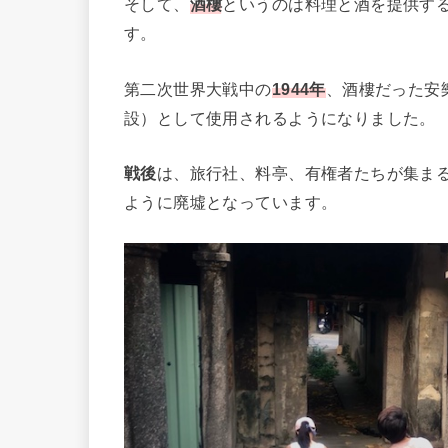
そして、
酒樓
というのは料理と酒を提供す
す。
第二次世界大戦中の
1944年
、酒樓だった安
設）として使用されるようになりました。
戦後
は、旅行社、料亭、有権者たちが集ま
ように廃墟となっています。