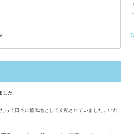
み
T
ました
。
間にわたって日本に植民地として支配されていました。いわ
。