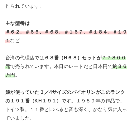
作られています。
主な型番は
＃６２、＃６６、＃６８、＃１６７、＃１８４、＃１９
１
など
台湾の代理店では
６８番（H６８）セットが
７７８００
元
で売られています。本日のレートだと日本円で
約３６
万円
。
娘が使っていた３／4サイズのバイオリンがこのランク
の１９１番（KH１９１）
です。１９８９年の作品で、
ドイツ製。１１番と比べると音も深く、かなり気に入っ
ていました。