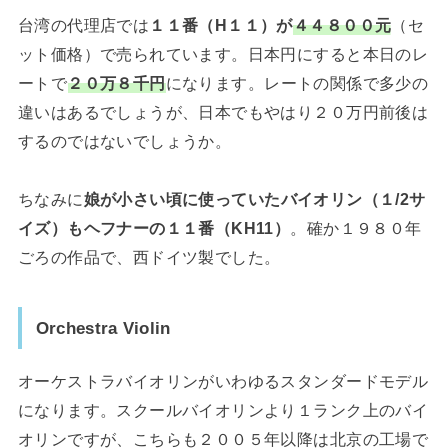
台湾の代理店では
１１番（H１１）が
４４８００元
（セ
ット価格）で売られています。日本円にすると本日のレ
ートで
２０万８千円
になります。レートの関係で多少の
違いはあるでしょうが、日本でもやはり２０万円前後は
するのではないでしょうか。
ちなみに
娘が小さい頃に使っていたバイオリン（１/2サ
イズ）もヘフナーの１１番（KH11）
。確か１９８０年
ごろの作品で、西ドイツ製でした。
Orchestra Violin
オーケストラバイオリンがいわゆるスタンダードモデル
になります。スクールバイオリンより１ランク上のバイ
オリンですが、こちらも２００５年以降は北京の工場で