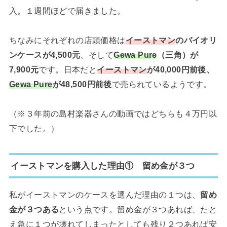
入。１週間ほどで届きました。
ちなみにそれぞれの店頭価格は
イーストマン
のバイオリ
ンケースが4,500元
、そして
Gewa Pure
（三角）が
7,900元
です。日本だと
イーストマン
が40,000円前後、
Gewa Pure
が48,500円前後
で売られているようです。
（※３年前の島村楽器さんの動画ではどちらも４万円以
下でした。）
イーストマンを購入した理由① 留め金が３つ
私がイーストマンのケースを選んだ理由の１つは、
留め
金が３つある
という点です。留め金が３つあれば、たと
え急に１つが壊れてしまったとしても残り２つあれば安