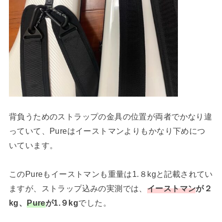
背負うためのストラップの金具の位置が両者でかなり違
っていて、Pureはイーストマンよりもかなり下めにつ
いています。
このPureもイーストマンも重量は1.８kgと記載されてい
ますが、ストラップ込みの実測では、
イーストマン
が２
kg、
Pure
が1.９kg
でした。