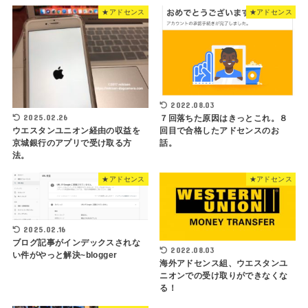
★アドセンス
★アドセンス
2022.08.03
2025.02.26
７回落ちた原因はきっとこれ。８
ウエスタンユニオン経由の収益を
回目で合格したアドセンスのお
京城銀行のアプリで受け取る方
話。
法。
★アドセンス
★アドセンス
2025.02.16
ブログ記事がインデックスされな
2022.08.03
い件がやっと解決~blogger
海外アドセンス組、ウエスタンユ
ニオンでの受け取りができなくな
る！