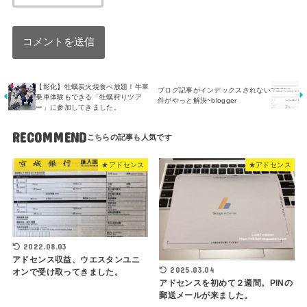
【彰化】牡蠣炭火焼食べ放題！牛車
ブログ記事がインデックスされない
乗車体験もできる「牡蠣狩りツア
件がやっと解決~blogger
ー」に参加してきました。
RECOMMEND
★アドセンス
★アドセンス
2022.08.03
アドセンス収益、ウエスタンユニ
2025.03.04
オンで受け取ってきました。
アドセンスを初めて２週間。PINの
郵送メールが来ました。