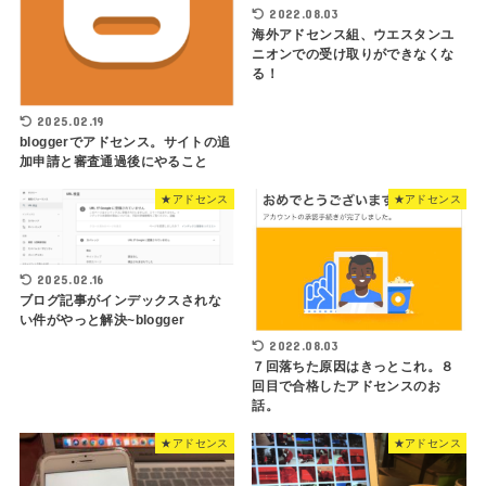
2022.08.03
海外アドセンス組、ウエスタンユ
ニオンでの受け取りができなくな
る！
2025.02.19
bloggerでアドセンス。サイトの追
加申請と審査通過後にやること
★アドセンス
★アドセンス
2025.02.16
ブログ記事がインデックスされな
い件がやっと解決~blogger
2022.08.03
７回落ちた原因はきっとこれ。８
回目で合格したアドセンスのお
話。
★アドセンス
★アドセンス