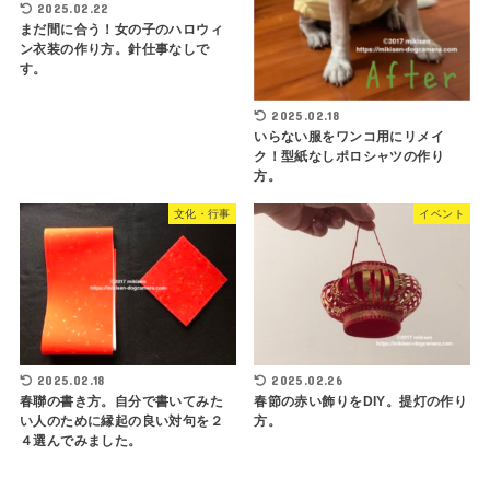
2025.02.22
まだ間に合う！女の子のハロウィ
ン衣装の作り方。針仕事なしで
す。
2025.02.18
いらない服をワンコ用にリメイ
ク！型紙なしポロシャツの作り
方。
文化・行事
イベント
2025.02.18
2025.02.26
春聯の書き方。自分で書いてみた
春節の赤い飾りをDIY。提灯の作り
い人のために縁起の良い対句を２
方。
４選んでみました。