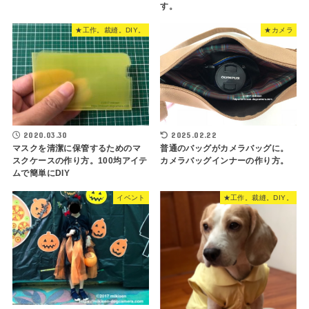
す。
★工作。裁縫。DIY。
★カメラ
2020.03.30
2025.02.22
マスクを清潔に保管するためのマ
普通のバッグがカメラバッグに。
スクケースの作り方。100均アイテ
カメラバッグインナーの作り方。
ムで簡単にDIY
イベント
★工作。裁縫。DIY。