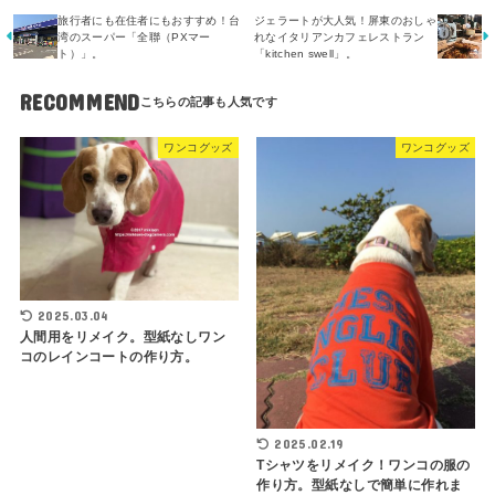
旅行者にも在住者にもおすすめ！台
ジェラートが大人気！屏東のおしゃ
湾のスーパー「全聯（PXマー
れなイタリアンカフェレストラン
ト）」。
「kitchen swell」。
RECOMMEND
ワンコグッズ
ワンコグッズ
2025.03.04
人間用をリメイク。型紙なしワン
コのレインコートの作り方。
2025.02.19
Tシャツをリメイク！ワンコの服の
作り方。型紙なしで簡単に作れま