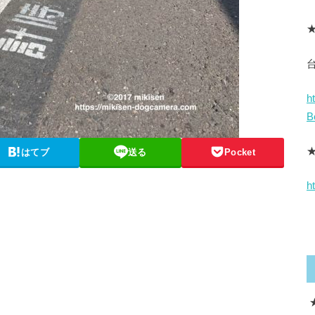
★
h
B
はてブ
送る
Pocket
h