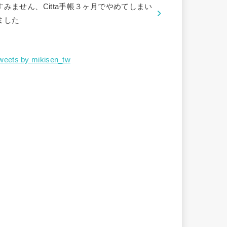
すみません、Citta手帳３ヶ月でやめてしまい
ました
weets by mikisen_tw